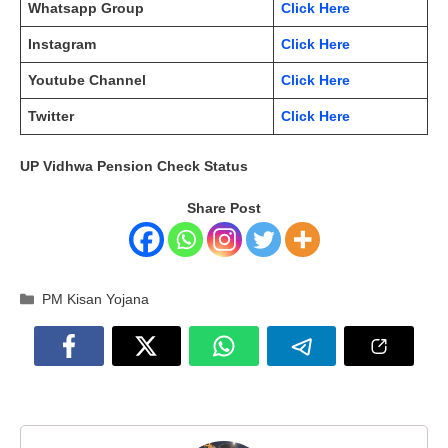
Whatsapp Group
Click Here
Instagram
Click Here
Youtube Channel
Click Here
Twitter
Click Here
UP Vidhwa Pension Check Status
Share Post
Categories
PM Kisan Yojana