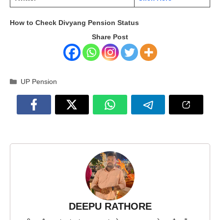
How to Check Divyang Pension Status
Share Post
Categories
UP Pension
DEEPU RATHORE