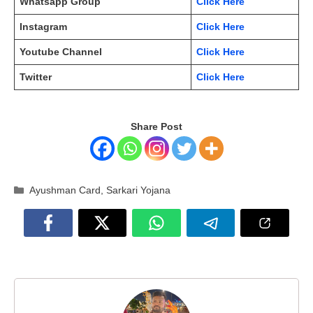
Whatsapp Group
Click Here
Instagram
Click Here
Youtube Channel
Click Here
Twitter
Click Here
Share Post
Categories
Ayushman Card
,
Sarkari Yojana