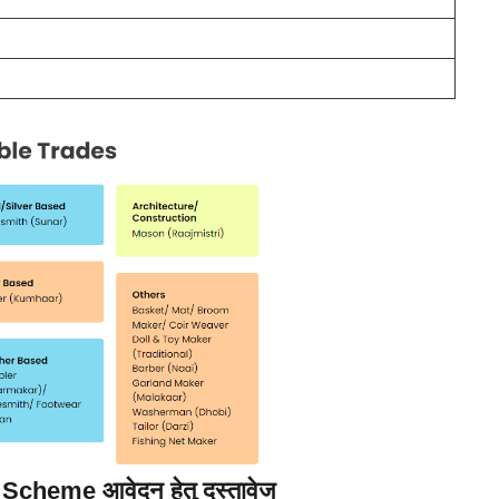
heme आवेदन हेतु दस्तावेज