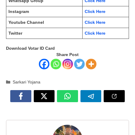
Whatsapp Group
Click Here
Instagram
Click Here
Youtube Channel
Click Here
Twitter
Click Here
Download Votar ID Card
Share Post
Categories
Sarkari Yojana