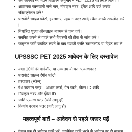
अब आपको नवीनतम विज्ञापन अनुभाग में PET 2025 का लिंक मिलेगा !
आवश्यक जानकारी जैसे नाम, मोबाइल नंबर, ईमेल आदि दर्ज करके
रजिस्ट्रेशन करें !
पासपोर्ट साइज फोटो, हस्ताक्षर, पहचान पत्र आदि स्कैन करके अपलोड करें
!
निर्धारित शुल्क ऑनलाइन माध्यम से जमा करें !
सबमिट करने से पहले सभी विवरणों की ठीक से जांच करें !
फाइनल फॉर्म सबमिट करने के बाद उसकी प्रति डाउनलोड या प्रिंट कर लें !
UPSSSC PET 2025 आवेदन के लिए दस्तावेज
कक्षा 10वीं की मार्कशीट या उच्चतम योग्यता प्रमाणपत्र
पासपोर्ट साइज रंगीन फोटो
हस्ताक्षर (स्कैन)
वैध पहचान पत्र – आधार कार्ड, पैन कार्ड, वोटर ID आदि
मोबाइल नंबर और ईमेल ID
जाति प्रमाण पत्र (यदि लागू हो)
दिव्यांग प्रमाण पत्र (यदि लागू हो)
महत्वपूर्ण बातें – आवेदन से पहले जरूर पढ़ें
केवल एक ही आवेदन फॉर्म भरें, डुप्लीकेट फॉर्म भरने से आवेदन रद्द हो सकता