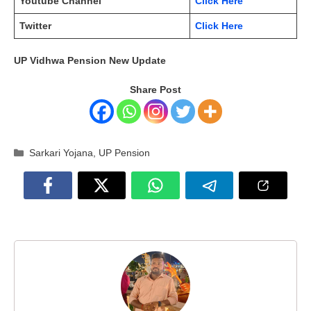
Youtube Channel
Click Here
Twitter
Click Here
UP Vidhwa Pension New Update
Share Post
Categories
Sarkari Yojana
,
UP Pension