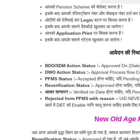
आपको Pension Scheme को सेलेक्ट करना है !
इसके बाद आपको रजिस्ट्रेशन नंबर और मोबाइल नंबर दर्ज कर
ओटीपी को वेरीफाई कर
Login
बटन पर क्लिक करना है !
इसके बाद आपके सामने डैशबोर्ड खुलकर आ जायेगा !
आपको
Application Print
पर क्लिक करना है !
इसके बाद आपके सामने स्टेटस खुलकर आ जायेगा !
आवेदन की स्थिति 
BDO/SDM Action Status :-
Approved On (Date) हो
DWO Action Status :-
Approval Process flow Comp
PFMS Status :-
Accepted होना चाहिए, यदि Pending दिख
Reverification Status :-
Approved होना चाहिए, यदि 
आधार सत्यापन :-
Verified on Date होना चाहिए, यदि Pend
Rejected form PFMS with reason –
UID NEVER 
खाते में DBT को Enable यानि चालू करना चाहिए इसके लिए बैंक म
New
Old Age P
अब अगर आपको वृद्धा पेंशन का फॉर्म पूरा हो गया है, समाज कल्याण
Reverification Status :-
Approved हो गया है, तो अब आपके फॉर