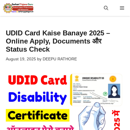
Skip
Me
to
content
UDID Card Kaise Banaye 2025 –
Online Apply, Documents और
Status Check
August 19, 2025
by
DEEPU RATHORE