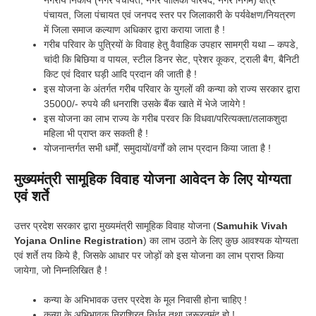
नगरीय निकाय (नगर पंचायत, नगर पालिका परिषद, नगर निगम) क्षेत्र
पंचायत, जिला पंचायत एवं जनपद स्तर पर जिलाकारी के पर्यवेक्षण/नियत्रण
में जिला समाज कल्याण अधिकार द्वारा कराया जाता है !
गरीब परिवार के पुत्रियों के विवाह हेतु वैवाहिक उपहार सामग्री यथा – कपडे,
चांदी कि बिछिया व पायल, स्टील डिनर सेट, प्रेशर कूकर, ट्राली बैग, बैनिटी
किट एवं दिवार घड़ी आदि प्रदान की जाती है !
इस योजना के अंतर्गत गरीब परिवार के युगलों की कन्या को राज्य सरकार द्वारा
35000/- रुपये की धनराशि उसके बैंक खाते में भेजे जायेगे !
इस योजना का लाभ राज्य के गरीब परवर कि विधवा/परित्यक्ता/तलाकशुदा
महिला भी प्राप्त कर सकती है !
योजनान्तर्गत सभी धर्मों, समुदायों/वर्गों को लाभ प्रदान किया जाता है !
मुख्यमंत्री सामूहिक विवाह योजना आवेदन के लिए योग्यता
एवं शर्ते
उत्तर प्रदेश सरकार द्वारा मुख्यमंत्री सामूहिक विवाह योजना (
Samuhik Vivah
Yojana Online Registration
) का लाभ उठाने के लिए कुछ आवश्यक योग्यता
एवं शर्ते तय किये है, जिसके आधार पर जोड़ों को इस योजना का लाभ प्राप्त किया
जायेगा, जो निम्नलिखित है !
कन्या के अभिभावक उत्तर प्रदेश के मूल निवासी होना चाहिए !
कन्या के अभिभावक निराश्रित निर्धन तथा जरूरतमंद हो !