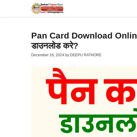
Skip
to
content
Pan Card Download Online 20
डाउनलोड करे?
December 16, 2024
by
DEEPU RATHORE