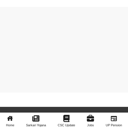
© 2024 sarkariyojanguru.in • All rights reserved
About Us
Contact Us
Disclaimer
Privacy Policy
Home
Sarkari Yojana
CSC Update
Jobs
UP Pension