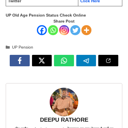
Twitter
Click Here
UP Old Age Pension Status Check Online
Share Post
Categories
UP Pension
DEEPU RATHORE