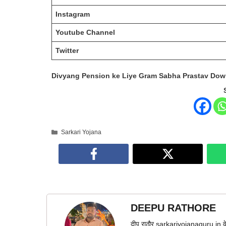
Instagram
Youtube Channel
Twitter
Divyang Pension ke Liye Gram Sabha Prastav Do
Categories
Sarkari Yojana
DEEPU RATHORE
दीपू राठौर sarkariyojanaguru.in वे