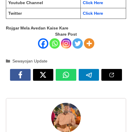
Youtube Channel
Click Here
Twitter
Click Here
Rojgar Mela Avedan Kaise Kare
Share Post
Categories
Sewayojan Update