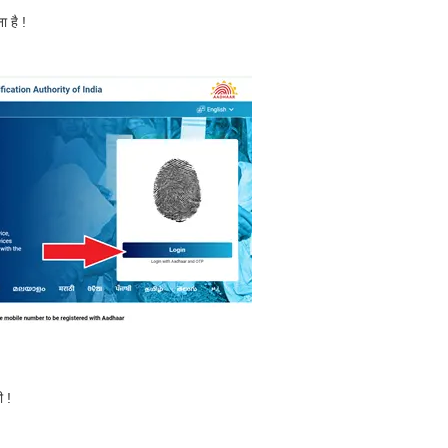
ा है !
 !