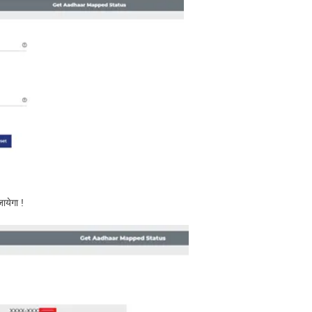
ायेगा !