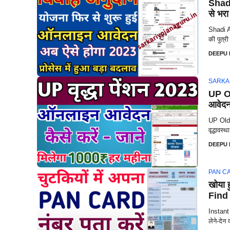
Shad
से भरा
Shadi A
की पुत्र
DEEPU
SARKA
UP Ol
आवेदन,
UP Old A
वृद्धावस
DEEPU
PAN C
खोया 
Find
Instant 
लेने-देन 