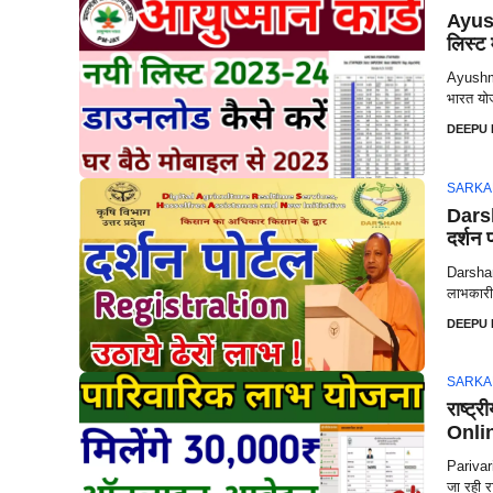
Ayus
लिस्ट 
Ayushma
भारत योज
DEEPU
SARKA
Darsh
दर्शन 
Darshan 
लाभकारी 
DEEPU
SARKA
राष्ट
Onli
Parivar
जा रही र